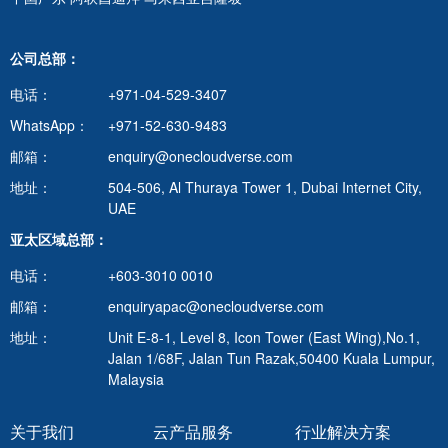
公司总部：
电话：
+971-04-529-3407
WhatsApp：
+971-52-630-9483
邮箱：
enquiry@onecloudverse.com
地址：
504-506, Al Thuraya Tower 1, Dubai Internet City,
UAE
亚太区域总部：
电话：
+603-3010 0010
邮箱：
enquiryapac@onecloudverse.com
地址：
Unit E-8-1, Level 8, Icon Tower (East Wing),No.1,
Jalan 1/68F, Jalan Tun Razak,50400 Kuala Lumpur,
Malaysia
关于我们
云产品服务
行业解决方案